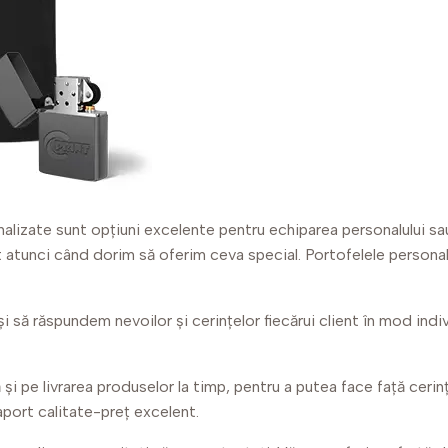
sonalizate sunt opțiuni excelente pentru echiparea personalului s
 atunci când dorim să oferim ceva special. Portofelele personali
i să răspundem nevoilor și cerințelor fiecărui client în mod indiv
e livrarea produselor la timp, pentru a putea face față cerințel
raport calitate-preț excelent.