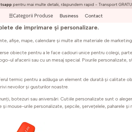
tsapp
pentru mai multe detalii, răspundem rapid - Transport GRATU
☰
Categorii Produse
Business
Contact
plete de imprimare și personalizare.
iante, afișe, mape, calendare și multe alte materiale de marketing
se obiecte pentru a le face cadouri unice pentru colegi, parten
go-ul afacerii sau cu un mesaj special. Pixurile personalizate, s
ferul termic pentru a adăuga un element de durată și calitate obi
ivi nevoilor și gusturilor noastre.
nți, botezuri sau aniversări. Cutiile personalizate sunt o alege
le și mouse-urile personalizate, șepcile, șervețelele, paharele 