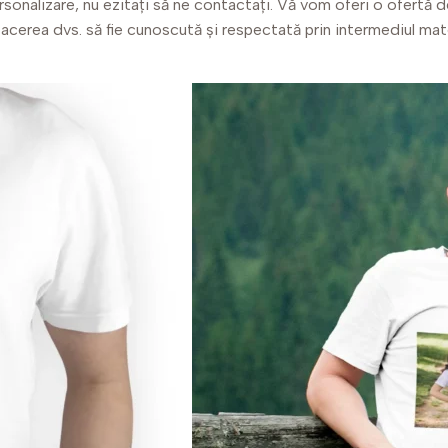
rsonalizare, nu ezitați să ne contactați. Vă vom oferi o ofertă d
afacerea dvs. să fie cunoscută și respectată prin intermediul ma