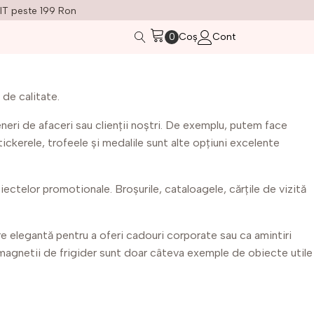
IT peste 199 Ron
Coș
Cont
 de calitate.
eri de afaceri sau clienții noștri. De exemplu, putem face
tickerele, trofeele și medalile sunt alte opțiuni excelente
ectelor promotionale. Broșurile, cataloagele, cărțile de vizită
re elegantă pentru a oferi cadouri corporate sau ca amintiri
și magnetii de frigider sunt doar câteva exemple de obiecte utile