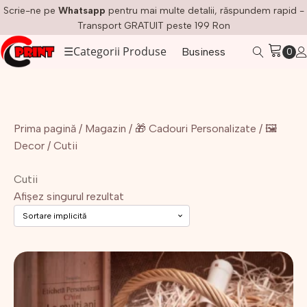
Scrie-ne pe
Whatsapp
pentru mai multe detalii, răspundem rapid -
Transport GRATUIT peste 199 Ron
☰
Categorii Produse
Business
Prima pagină
/
Magazin
/
🎁 Cadouri Personalizate
/
🖼️
Decor
/ Cutii
Cutii
Afișez singurul rezultat