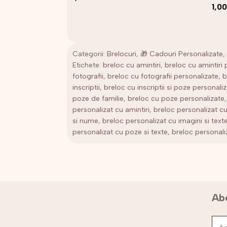
Preț
1,0
iniți
a
fost
Categorii:
Brelocuri
,
🎁 Cadouri Personalizate
,
2,00
Etichete:
breloc cu amintiri
,
breloc cu amintiri 
fotografii
,
breloc cu fotografii personalizate
,
b
inscriptii
,
breloc cu inscriptii si poze personali
poze de familie
,
breloc cu poze personalizate
personalizat cu amintiri
,
breloc personalizat cu 
si nume
,
breloc personalizat cu imagini si text
personalizat cu poze si texte
,
breloc personali
Abo