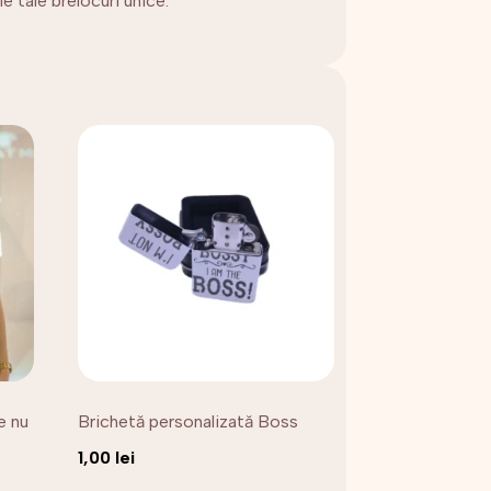
e tale brelocuri unice.
e nu
Brichetă personalizată Boss
1,00
lei