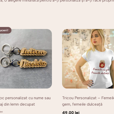
 o alegere minunată pentru a-ți personaliza și a-ți face propriil
ceri!
Acest
produs
are
mai
multe
variații.
Opțiunile
pot
fi
alese
în
oc personalizat cu nume sau
Tricou Personalizat – Femeil
pagina
aj din lemn decupat
gem, femeile dulceață
produsului.
lei
49,00
lei