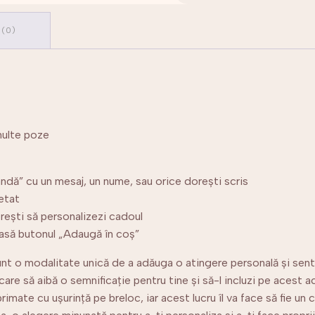
mesaj
 (0)
multe poze
dă” cu un mesaj, un nume, sau orice dorești scris
etat
rești să personalizezi cadoul
pasă butonul „Adaugă în coș”
unt o modalitate unică de a adăuga o atingere personală și sentim
are să aibă o semnificație pentru tine și să-l incluzi pe acest ac
rimate cu ușurință pe breloc, iar acest lucru îl va face să fie un