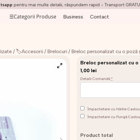
tsapp
pentru mai multe detalii, răspundem rapid - Transport GRATU
☰
Categorii Produse
Business
Contact
lizate
/
🏷️Accesorii
/
Brelocuri
/ Breloc personalizat cu o poză 
Breloc personalizat cu o
1,00
lei
Detalii Comandă
*
Împachetare cu Hârtie Cado
Împachetare cu Pungă Cado
Product total