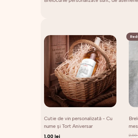
Brelocurile personalizate sunt, de asemenea,
Redu
Cutie de vin personalizată - Cu
Brel
nume și Tort Aniversar
mes
2,00
1,00
lei