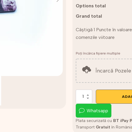
Options total
Grand total
Câștigă 1 Puncte în valoar
comenzile viitoare
Poți încărca fișiere multiple
Încarcă Pozele 
Cantitate
ADA
Breloc
personalizat
Whatsapp
cu
o
Plata securizată cu
BT iPay 
poză
Transport
Gratuit
în Români
și