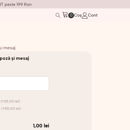
IT peste 199 Ron
Coș
Cont
și mesaj
 poză și mesaj
u
(+25,00 lei)
u
(+55,00 lei)
1,00 lei