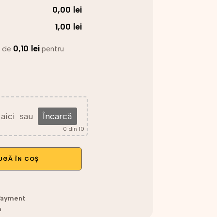
0,00 lei
1,00 lei
0,10
lei
e de
pentru
aici
sau
Încarcă
0
din 10
UGĂ ÎN COȘ
Payment
a