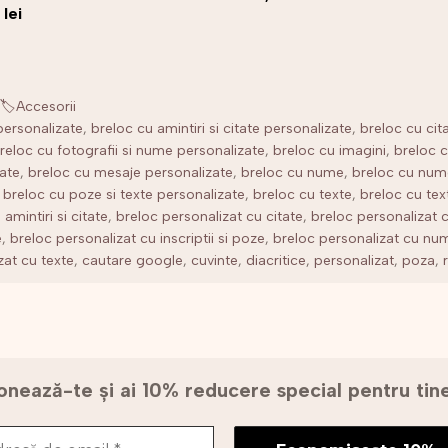
ul
Prețul
0
lei
al
curent
este:
:
1,00 lei.
🏷️Accesorii
 lei.
personalizate
,
breloc cu amintiri si citate personalizate
,
breloc cu cit
reloc cu fotografii si nume personalizate
,
breloc cu imagini
,
breloc c
zate
,
breloc cu mesaje personalizate
,
breloc cu nume
,
breloc cu num
,
breloc cu poze si texte personalizate
,
breloc cu texte
,
breloc cu tex
amintiri si citate
,
breloc personalizat cu citate
,
breloc personalizat c
e
,
breloc personalizat cu inscriptii si poze
,
breloc personalizat cu nu
zat cu texte
,
cautare google
,
cuvinte
,
diacritice
,
personalizat
,
poza
,
nează-te și ai 10% reducere special pentru ti