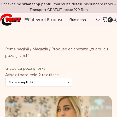
Scrie-ne pe
Whatsapp
pentru mai multe detalii, răspundem rapid -
Transport GRATUIT peste 199 Ron
☰
Categorii Produse
Business
Prima pagină
/
Magazin
/ Produse etichetate „tricou cu
poza și text”
tricou cu poza și text
Afișez toate cele 2 rezultate
Acest
produs
are