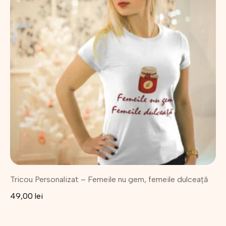
mai
multe
variații.
Opțiunile
pot
fi
alese
în
pagina
produsului.
Tricou Personalizat – Femeile nu gem, femeile dulceață
49,00
lei