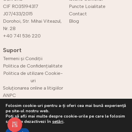
CIF RO35194317
Puncte Loialitate
J07/433/2015
Contact
Dorohoi, Str. Mihai Viteazul,
Blog
Nr. 28
+40 741 536 220
Suport
Termeni și Condiții
Politica de Confidențialitate
Politica de utilizare Cookie-
uri
Soluționarea online a litigiilor
ANPC
Retur
Folosim cookie-uri pentru a-ți oferi cea mai bună experiență
pe site-ul nostru web.
Poți să afli mai multe despre cookie-urile pe care le folosim
sau să le dezactivezi în
setări
.
Copyright © 2025 CPrint