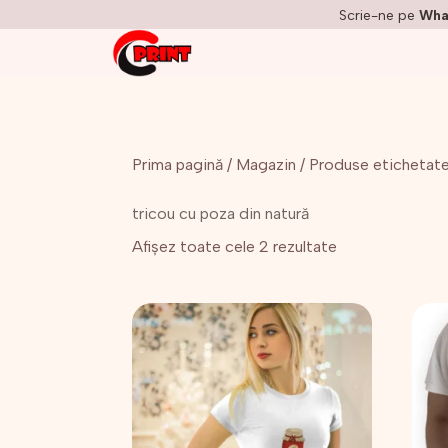
Scrie-ne pe
Wha
Prima pagină
/
Magazin
/ Produse etichetate
tricou cu poza din natură
Afișez toate cele 2 rezultate
Acest
Aces
produs
prod
are
are
mai
mai
multe
mult
variații.
variaț