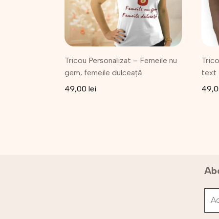
Opțiunile
Opțiu
pot
pot
fi
fi
alese
alese
în
în
Tricou Personalizat – Femeile nu
Trico
pagina
pagi
gem, femeile dulceață
text
produsului.
produ
49,00
lei
49,
Abo