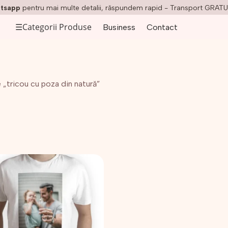
tsapp
pentru mai multe detalii, răspundem rapid - Transport GRATU
☰
Categorii Produse
Business
Contact
 „tricou cu poza din natură”
t
us
e
ii.