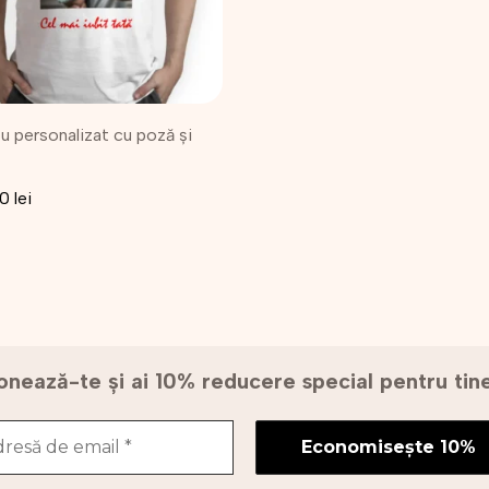
nile
u personalizat cu poză și
na
sului.
00
lei
nează-te și ai 10% reducere special pentru ti