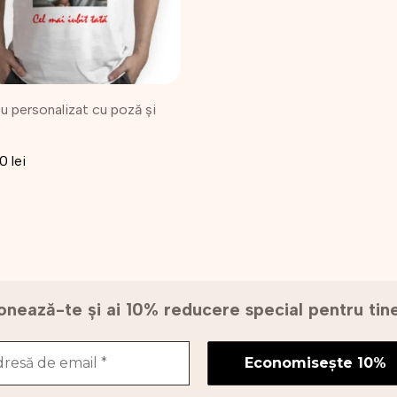
nile
u personalizat cu poză și
na
sului.
00
lei
nează-te și ai 10% reducere special pentru ti