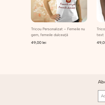
Opțiunile
Opțiu
pot
pot
fi
fi
alese
alese
în
în
Tricou Personalizat – Femeile nu
Trico
pagina
pagi
gem, femeile dulceață
text
produsului.
produ
49,00
lei
49,
Abo