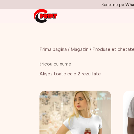
Scrie-ne pe
Wha
Prima pagină
/
Magazin
/ Produse etichetate
tricou cu nume
Afișez toate cele 2 rezultate
Acest
Aces
produs
prod
are
are
mai
mai
multe
mult
variații.
variaț