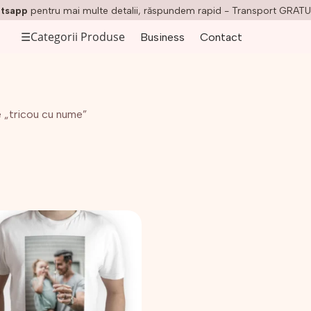
tsapp
pentru mai multe detalii, răspundem rapid - Transport GRATU
☰
Categorii Produse
Business
Contact
 „tricou cu nume”
t
us
e
ii.