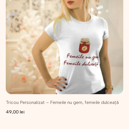
mai
multe
variații.
Opțiunile
pot
fi
alese
în
pagina
produsului.
Tricou Personalizat – Femeile nu gem, femeile dulceață
49,00
lei