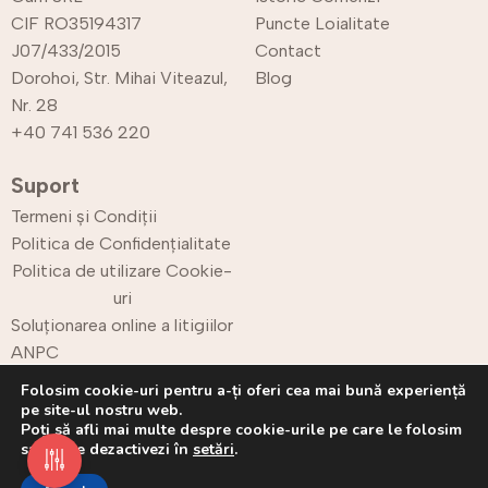
CIF RO35194317
Puncte Loialitate
J07/433/2015
Contact
Dorohoi, Str. Mihai Viteazul,
Blog
Nr. 28
+40 741 536 220
Suport
Termeni și Condiții
Politica de Confidențialitate
Politica de utilizare Cookie-
uri
Soluționarea online a litigiilor
ANPC
Retur
Folosim cookie-uri pentru a-ți oferi cea mai bună experiență
pe site-ul nostru web.
Poți să afli mai multe despre cookie-urile pe care le folosim
sau să le dezactivezi în
setări
.
Copyright © 2025 CPrint