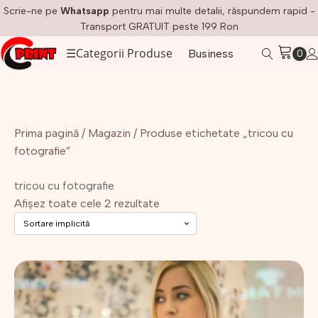
Scrie-ne pe
Whatsapp
pentru mai multe detalii, răspundem rapid -
Transport GRATUIT peste 199 Ron
☰
Categorii Produse
Business
Prima pagină
/
Magazin
/ Produse etichetate „tricou cu
fotografie”
tricou cu fotografie
Afișez toate cele 2 rezultate
Acest
produs
are