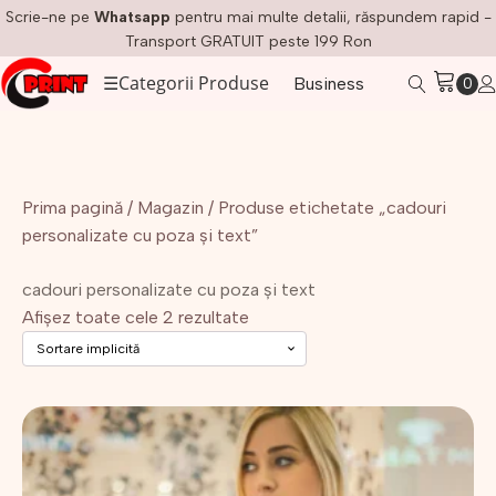
Scrie-ne pe
Whatsapp
pentru mai multe detalii, răspundem rapid -
Transport GRATUIT peste 199 Ron
☰
Categorii Produse
Business
Prima pagină
/
Magazin
/ Produse etichetate „cadouri
personalizate cu poza și text”
cadouri personalizate cu poza și text
Afișez toate cele 2 rezultate
Acest
produs
are