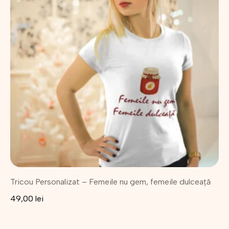
mai
multe
variații.
Opțiunile
pot
fi
alese
în
pagina
produsului.
Tricou Personalizat – Femeile nu gem, femeile dulceață
49,00
lei