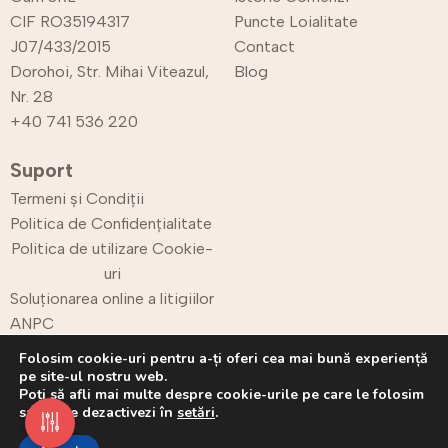
CIF RO35194317
Puncte Loialitate
J07/433/2015
Contact
Dorohoi, Str. Mihai Viteazul,
Blog
Nr. 28
+40 741 536 220
Suport
Termeni și Condiții
Politica de Confidențialitate
Politica de utilizare Cookie-
uri
Soluționarea online a litigiilor
ANPC
Retur
Folosim cookie-uri pentru a-ți oferi cea mai bună experiență
pe site-ul nostru web.
Poți să afli mai multe despre cookie-urile pe care le folosim
sau să le dezactivezi în
setări
.
Copyright © 2025 CPrint