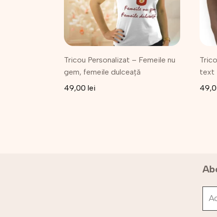
Opțiunile
Opțiu
pot
pot
fi
fi
alese
alese
în
în
Tricou Personalizat – Femeile nu
Trico
pagina
pagi
gem, femeile dulceață
text
produsului.
produ
49,00
lei
49,
Abo