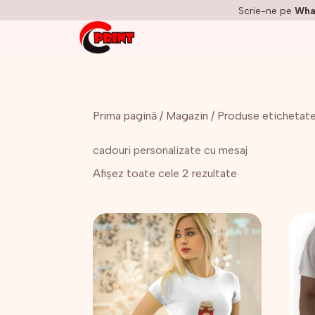
Scrie-ne pe
Wha
Prima pagină
/
Magazin
/ Produse etichetate
cadouri personalizate cu mesaj
Afișez toate cele 2 rezultate
Acest
Aces
produs
prod
are
are
mai
mai
multe
mult
variații.
variaț