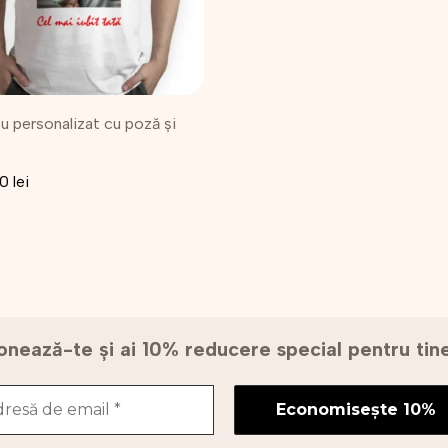
nile
u personalizat cu poză și
na
sului.
00
lei
nează-te și ai 10% reducere special pentru ti