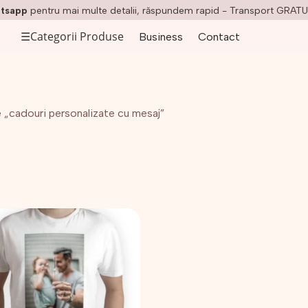
tsapp
pentru mai multe detalii, răspundem rapid - Transport GRATU
☰
Categorii Produse
Business
Contact
 „cadouri personalizate cu mesaj”
t
us
e
ii.