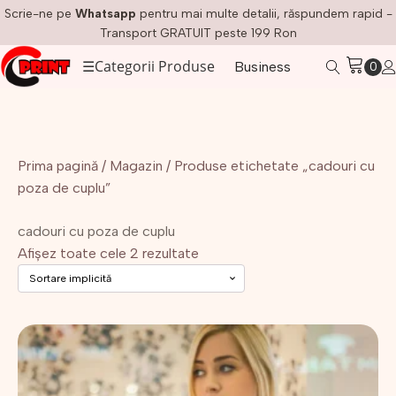
Scrie-ne pe
Whatsapp
pentru mai multe detalii, răspundem rapid -
Transport GRATUIT peste 199 Ron
☰
Categorii Produse
Business
Prima pagină
/
Magazin
/ Produse etichetate „cadouri cu
poza de cuplu”
cadouri cu poza de cuplu
Afișez toate cele 2 rezultate
Acest
produs
are