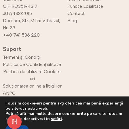
CIF RO35194317
Puncte Loialitate
J07/433/2015
Contact
Dorohoi, Str. Mihai Viteazul,
Blog
Nr. 28
+40 741 536 220
Suport
Termeni și Condiții
Politica de Confidențialitate
Politica de utilizare Cookie-
uri
Soluționarea online a litigiilor
ANPC
Retur
Folosim cookie-uri pentru a-ți oferi cea mai bună experiență
pe site-ul nostru web.
Poți să afli mai multe despre cookie-urile pe care le folosim
sau să le dezactivezi în
setări
.
Copyright © 2025 CPrint