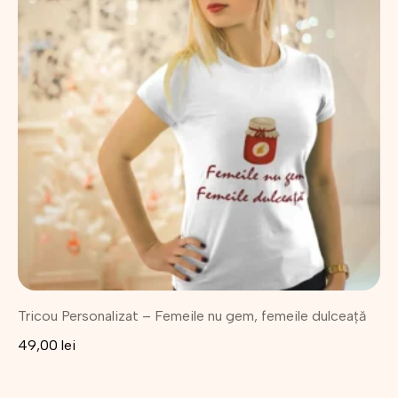
mai
multe
variații.
Opțiunile
pot
fi
alese
în
pagina
produsului.
Tricou Personalizat – Femeile nu gem, femeile dulceață
49,00
lei