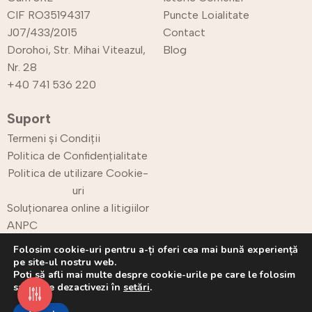
CIF RO35194317
Puncte Loialitate
J07/433/2015
Contact
Dorohoi, Str. Mihai Viteazul,
Blog
Nr. 28
+40 741 536 220
Suport
Termeni și Condiții
Politica de Confidențialitate
Politica de utilizare Cookie-
uri
Soluționarea online a litigiilor
ANPC
Retur
Folosim cookie-uri pentru a-ți oferi cea mai bună experiență
pe site-ul nostru web.
Poți să afli mai multe despre cookie-urile pe care le folosim
sau să le dezactivezi în
setări
.
Copyright © 2025 CPrint