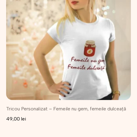
mai
multe
variații.
Opțiunile
pot
fi
alese
în
pagina
produsului.
Tricou Personalizat – Femeile nu gem, femeile dulceață
49,00
lei