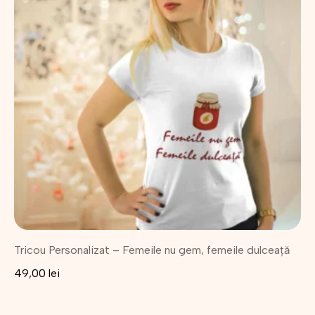
mai
multe
variații.
Opțiunile
pot
fi
alese
în
pagina
produsului.
Tricou Personalizat – Femeile nu gem, femeile dulceață
49,00
lei