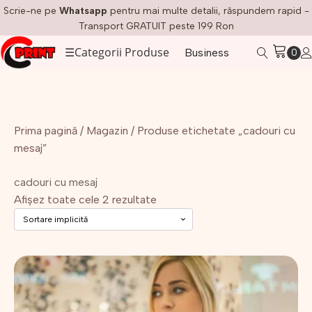
Scrie-ne pe
Whatsapp
pentru mai multe detalii, răspundem rapid -
Transport GRATUIT peste 199 Ron
☰
Categorii Produse
Business
Prima pagină
/
Magazin
/ Produse etichetate „cadouri cu
mesaj”
cadouri cu mesaj
Afișez toate cele 2 rezultate
Acest
produs
are