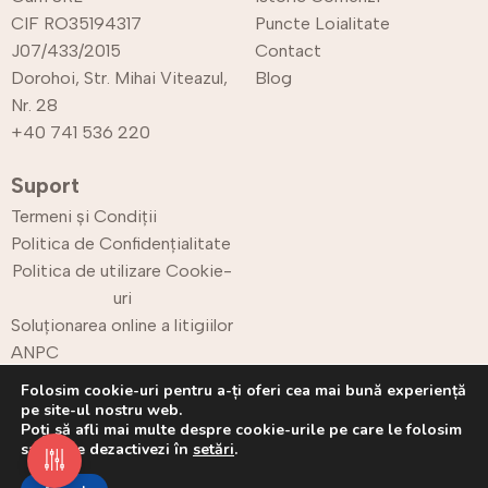
CIF RO35194317
Puncte Loialitate
J07/433/2015
Contact
Dorohoi, Str. Mihai Viteazul,
Blog
Nr. 28
+40 741 536 220
Suport
Termeni și Condiții
Politica de Confidențialitate
Politica de utilizare Cookie-
uri
Soluționarea online a litigiilor
ANPC
Retur
Folosim cookie-uri pentru a-ți oferi cea mai bună experiență
pe site-ul nostru web.
Poți să afli mai multe despre cookie-urile pe care le folosim
sau să le dezactivezi în
setări
.
Copyright © 2025 CPrint