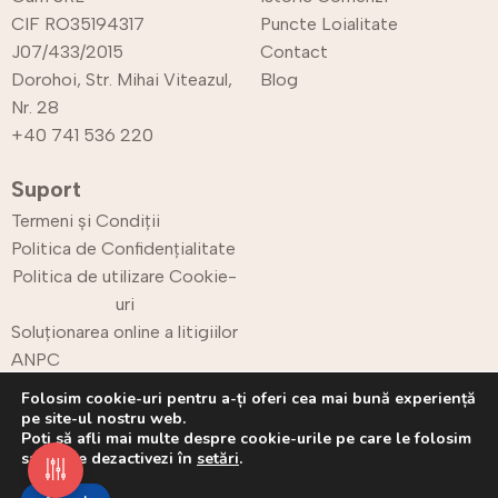
CIF RO35194317
Puncte Loialitate
J07/433/2015
Contact
Dorohoi, Str. Mihai Viteazul,
Blog
Nr. 28
+40 741 536 220
Suport
Termeni și Condiții
Politica de Confidențialitate
Politica de utilizare Cookie-
uri
Soluționarea online a litigiilor
ANPC
Retur
Folosim cookie-uri pentru a-ți oferi cea mai bună experiență
pe site-ul nostru web.
Poți să afli mai multe despre cookie-urile pe care le folosim
sau să le dezactivezi în
setări
.
Copyright © 2025 CPrint