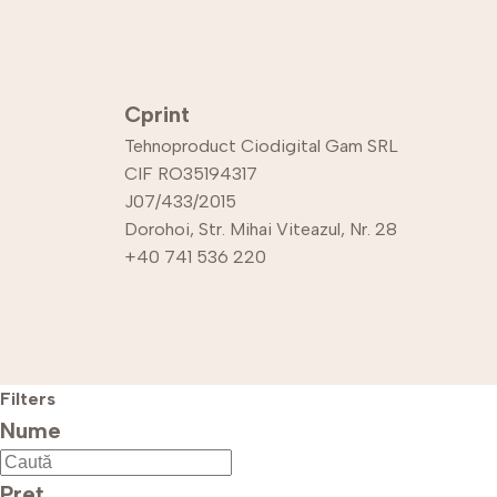
Cprint
Tehnoproduct Ciodigital Gam SRL
CIF RO35194317
J07/433/2015
Dorohoi, Str. Mihai Viteazul, Nr. 28
+40 741 536 220
Filters
Nume
Preț